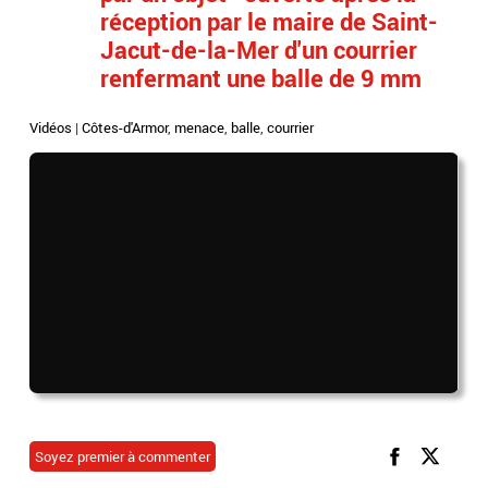
réception par le maire de Saint-
Jacut-de-la-Mer d'un courrier
renfermant une balle de 9 mm
Vidéos
|
Côtes-d'Armor
,
menace
,
balle
,
courrier
Soyez premier à commenter