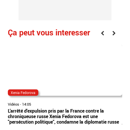
Ça peut vous interesser
Xenia Fedorova
al
Vidéos
-
14:05
Vidé
L'arrêté d'expulsion pris par la France contre la
All
chroniqueuse russe Xenia Fedorova est une
syn
"persécution politique", condamne la diplomatie russe
just