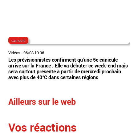
canicule
dis
Vidéos
-
06/08 19:36
Vidé
Les prévisionnistes confirment qu'une 5e canicule
Eta
arrive sur la France : Elle va débuter ce week-end mais
l’Es
sera surtout présente à partir de mercredi prochain
app
avec plus de 40°C dans certaines régions
sai
Ailleurs sur le web
Vos réactions