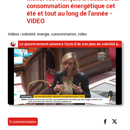
consommation énergétique cet
été et tout au long de l'année -
VIDEO
Vidéos
|
sobriété
,
énergie
,
consommation
,
video
5 commentaires