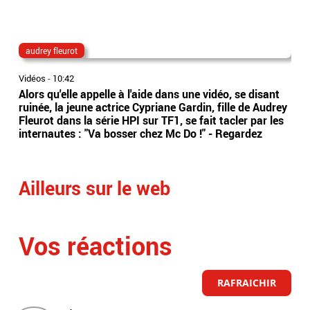
audrey fleurot
Ta
Vidéos
-
10:42
Vidé
Alors qu'elle appelle à l'aide dans une vidéo, se disant
La 
ruinée, la jeune actrice Cypriane Gardin, fille de Audrey
dan
Fleurot dans la série HPI sur TF1, se fait tacler par les
Bel
internautes : "Va bosser chez Mc Do !" - Regardez
Eti
Ailleurs sur le web
Vos réactions
RAFRAICHIR