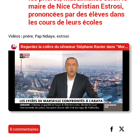
maire de Nice Christian Estrosi,
prononcées par des élèves dans
les cours de leurs écoles
Vidéos
|
prière
,
Pap Ndiaye
,
estrosi
8 commentaires