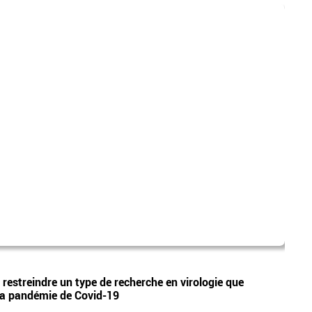
gend
Vidéos
restreindre un type de recherche en virologie que
Colma
e la pandémie de Covid-19
alors