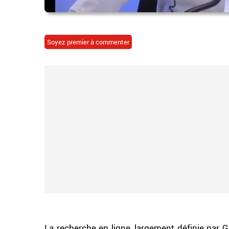
Soyez premier à commenter
La recherche en ligne, largement définie par 