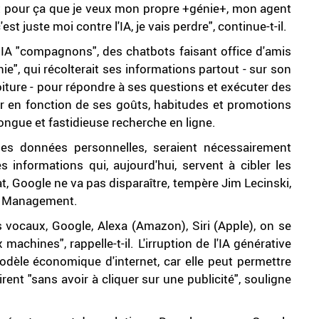
st pour ça que je veux mon propre +génie+, mon agent
st juste moi contre l'IA, je vais perdre", continue-t-il.
 IA "compagnons", des chatbots faisant office d'amis
nie", qui récolterait ses informations partout - sur son
oiture - pour répondre à ses questions et exécuter des
r en fonction de ses goûts, habitudes et promotions
longue et fastidieuse recherche en ligne.
les données personnelles, seraient nécessairement
s informations qui, aujourd'hui, servent à cibler les
at, Google ne va pas disparaître, tempère Jim Lecinski,
of Management.
ts vocaux, Google, Alexa (Amazon), Siri (Apple), on se
 machines", rappelle-t-il. L'irruption de l'IA générative
dèle économique d'internet, car elle peut permettre
irent "sans avoir à cliquer sur une publicité", souligne