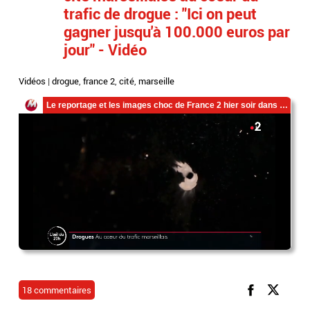
trafic de drogue : "Ici on peut
gagner jusqu'à 100.000 euros par
jour" - Vidéo
Vidéos
|
drogue
,
france 2
,
cité
,
marseille
18 commentaires