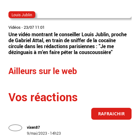
Louis Jublin
dr
Vidéos
-
23/07 11:01
Vidé
Une vidéo montrant le conseiller Louis Jublin, proche
Le 
de Gabriel Attal, en train de sniffer de la cocaïne
plu
circule dans les rédactions parisiennes : "Je me
hau
dézinguais à m'en faire péter la couscoussière"
ant
Ailleurs sur le web
Vos réactions
RAFRAICHIR
vixen87
9/mai/2023 - 14h23