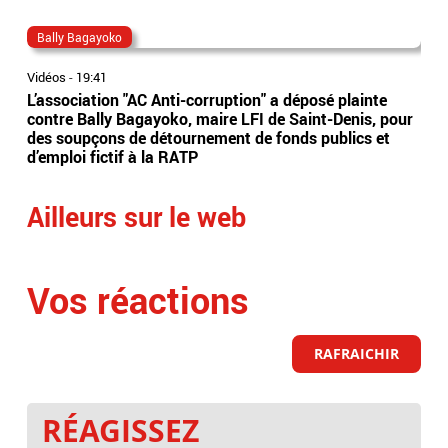
Bally Bagayoko
ma
Vidéos
-
19:41
Vidé
L’association "AC Anti-corruption" a déposé plainte
Le 
contre Bally Bagayoko, maire LFI de Saint-Denis, pour
Orb
des soupçons de détournement de fonds publics et
Ray
d’emploi fictif à la RATP
l'â
Ailleurs sur le web
Vos réactions
RAFRAICHIR
RÉAGISSEZ