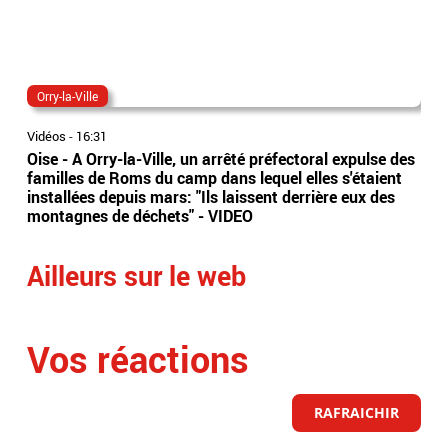
Orry-la-Ville
eri
Vidéos
-
16:31
Vidé
Oise - A Orry-la-Ville, un arrêté préfectoral expulse des
Éric
familles de Roms du camp dans lequel elles s'étaient
pou
installées depuis mars: "Ils laissent derrière eux des
qui
montagnes de déchets" - VIDEO
ter
Ailleurs sur le web
Vos réactions
RAFRAICHIR