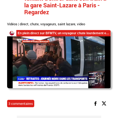
la gare Saint-Lazare à Paris -
Regardez
Vidéos
|
direct
,
chute
,
voyageurs
,
saint lazare
,
video
3 commentaires