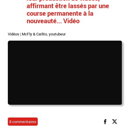
affirmant être lassés par une
course permanente à la
nouveauté... Vidéo
Vidéos
|
McFly & Carlito
,
youtubeur
8 commentaires