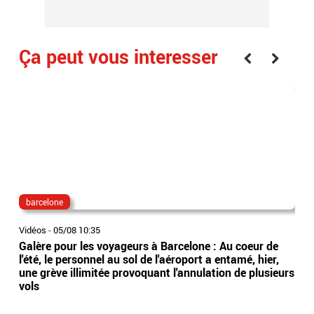
Ça peut vous interesser
barcelone
aér
Vidéos
-
05/08 10:35
Vidé
Galère pour les voyageurs à Barcelone : Au coeur de
Loi
l'été, le personnel au sol de l'aéroport a entamé, hier,
tué
une grève illimitée provoquant l'annulation de plusieurs
l’a
vols
mèt