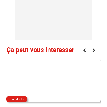
Ça peut vous interesser
good doctor
Lio