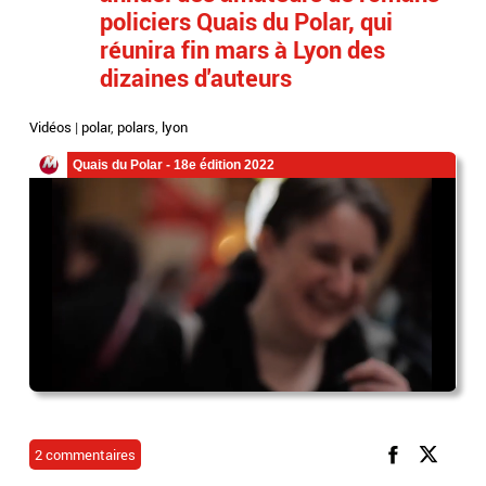
policiers Quais du Polar, qui
réunira fin mars à Lyon des
dizaines d'auteurs
Vidéos
|
polar
,
polars
,
lyon
2 commentaires