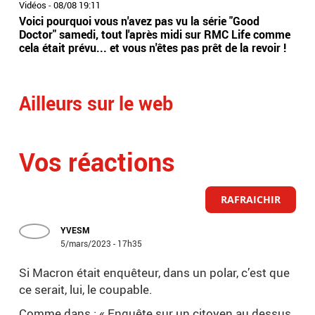
Vidéos
-
08/08 19:11
Vidé
Voici pourquoi vous n'avez pas vu la série "Good
Jor
Doctor" samedi, tout l'après midi sur RMC Life comme
gér
cela était prévu... et vous n'êtes pas prêt de la revoir !
int
Arge
Ailleurs sur le web
Vos réactions
RAFRAICHIR
YVESM
5/mars/2023 - 17h35
Si Macron était enquêteur, dans un polar, c’est que
ce serait, lui, le coupable.
Comme dans : « Enquête sur un citoyen au dessus