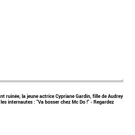
Tata
Vidéos
ant ruinée, la jeune actrice Cypriane Gardin, fille de Audrey
La ma
r les internautes : "Va bosser chez Mc Do !" - Regardez
Belge