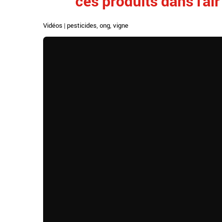
ces produits dans l'ai
Vidéos
|
pesticides
,
ong
,
vigne