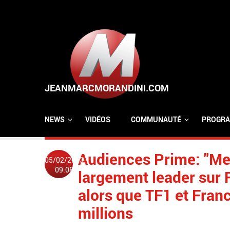
Aller au contenu principal
NEWS
VIDÉOS
COMMUNAUTÉ
PROGRA
Audiences Prime: "Me
05/02/2023
09:08
largement leader sur F
alors que TF1 et Fran
millions