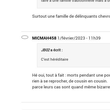
faire a une famille traditionnelle mais a
Surtout une famille de délinquants chev
MICMAH458
1/février/2023 - 11h39
JB02
a écrit :
C’est héréditaire
Hé oui, tout à fait : morts pendant une po
rien à se reprocher, de cousin en cousin. C
parce leurs cas sont quand même bizarr