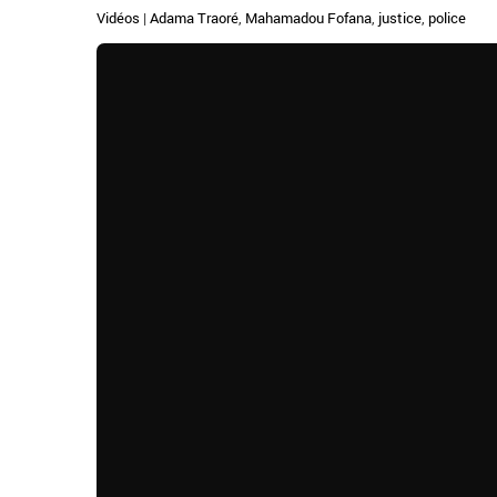
Vidéos
|
Adama Traoré
,
Mahamadou Fofana
,
justice
,
police