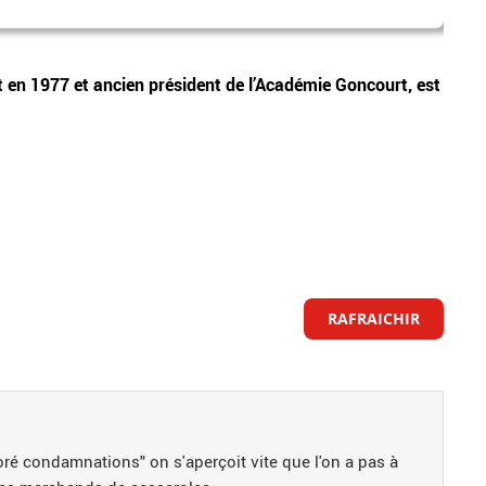
états
Vidéos
rt en 1977 et ancien président de l’Académie Goncourt, est
Les E
du go
RAFRAICHIR
oré condamnations" on s'aperçoit vite que l'on a pas à