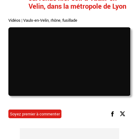
Velin, dans la métropole de Lyon
Vidéos
|
Vaulx-en-Velin
,
rhône
,
fusillade
Soyez premier à commenter