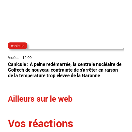
canicule
fra
Vidéos
-
12:00
Vidé
Canicule : A peine redémarrée, la centrale nucléaire de
Per
Golfech de nouveau contrainte de s’arrêter en raison
obl
de la température trop élevée de la Garonne
trai
rep
Ailleurs sur le web
Vos réactions