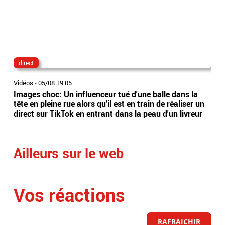
direct
lau
Vidéos
-
05/08 19:05
Vidé
Images choc: Un influenceur tué d'une balle dans la
Nou
tête en pleine rue alors qu'il est en train de réaliser un
le 
direct sur TikTok en entrant dans la peau d'un livreur
Lec
Ailleurs sur le web
Vos réactions
RAFRAICHIR