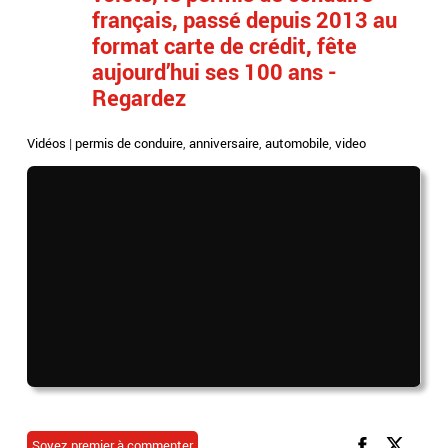
français, passé depuis 2013 au
format carte de crédit, fête
aujourd’hui ses 100 ans -
Regardez
Vidéos
|
permis de conduire
,
anniversaire
,
automobile
,
video
Soyez premier à commenter