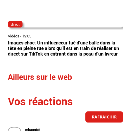
direct
lau
Vidéos
-
19:05
Vidé
Images choc: Un influenceur tué d'une balle dans la
Nou
tête en pleine rue alors qu'il est en train de réaliser un
le 
direct sur TikTok en entrant dans la peau d'un livreur
Lec
Ailleurs sur le web
Vos réactions
RAFRAICHIR
mbagnick