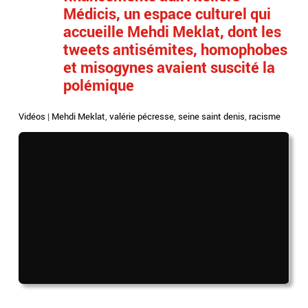
Médicis, un espace culturel qui
accueille Mehdi Meklat, dont les
tweets antisémites, homophobes
et misogynes avaient suscité la
polémique
Vidéos
|
Mehdi Meklat
,
valérie pécresse
,
seine saint denis
,
racisme