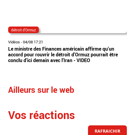
détroit d'Ormuz
ira
Vidéos
-
04/08 17:21
Vidé
Le ministre des Finances américain affirme qu’un
Deu
accord pour rouvrir le détroit d’Ormuz pourrait être
ira
conclu d’ici demain avec l’Iran - VIDEO
USA 
Vid
Ailleurs sur le web
Vos réactions
RAFRAICHIR