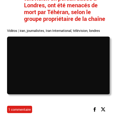
Londres, ont été menacés de
mort par Téhéran, selon le
groupe propriétaire de la chaîne
Vidéos
|
iran
,
journalistes
,
Iran International
,
télévision
,
londres
1 commentaire