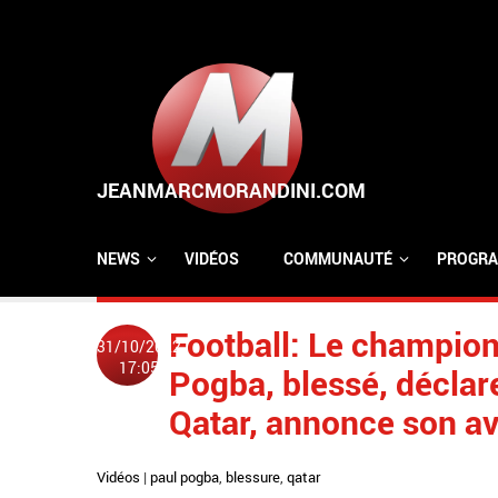
Aller au contenu principal
NEWS
VIDÉOS
COMMUNAUTÉ
PROGRA
Football: Le champio
31/10/2022
17:05
Pogba, blessé, déclare
Qatar, annonce son a
Vidéos
|
paul pogba
,
blessure
,
qatar