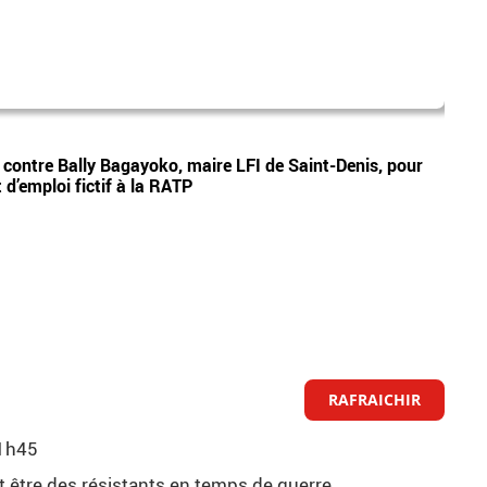
mad
Vidéos
e contre Bally Bagayoko, maire LFI de Saint-Denis, pour
Le pr
d’emploi fictif à la RATP
Ray o
RAFRAICHIR
1h45
nt être des résistants en temps de guerre.