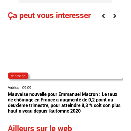
Ça peut vous interesser
chomage
Mo
Vidéos
-
09:09
Vidé
Mauvaise nouvelle pour Emmanuel Macron : Le taux
Act
de chômage en France a augmenté de 0,2 point au
la 
deuxième trimestre, pour atteindre 8,3 % soit son plus
auj
haut niveau depuis l’automne 2020
pou
Ailleurs sur le web