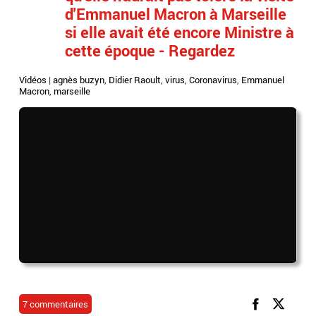
d'Emmanuel Macron à Marseille
si elle avait été encore Ministre à
cette époque - Regardez
Vidéos
|
agnès buzyn
,
Didier Raoult
,
virus
,
Coronavirus
,
Emmanuel
Macron
,
marseille
7 commentaires