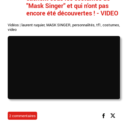
"Mask Singer" et qui n’ont pas
encore été découvertes ! - VIDEO
Vidéos
|
laurent ruquier
,
MASK SINGER
,
personnalités
,
tf1
,
costumes
,
video
2 commentaires