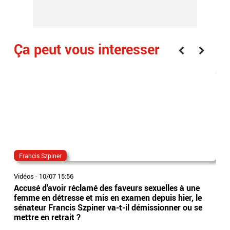
Ça peut vous interesser
Francis Szpiner
T1
Vidéos
-
10/07 15:56
Vidé
Accusé d'avoir réclamé des faveurs sexuelles à une
La 
femme en détresse et mis en examen depuis hier, le
pou
sénateur Francis Szpiner va-t-il démissionner ou se
pré
mettre en retrait ?
21h