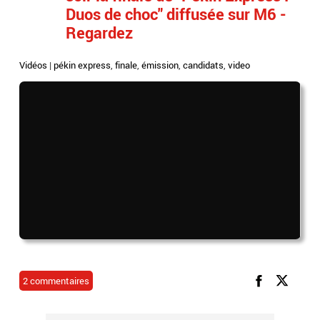
Duos de choc" diffusée sur M6 -
Regardez
Vidéos
|
pékin express
,
finale
,
émission
,
candidats
,
video
2 commentaires