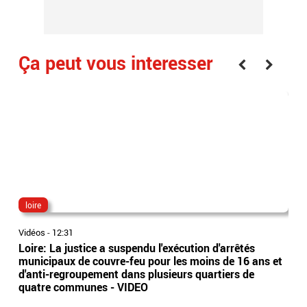
Ça peut vous interesser
loire
ma
Vidéos
-
12:31
Vidé
Loire: La justice a suspendu l'exécution d'arrêtés
Hau
municipaux de couvre-feu pour les moins de 16 ans et
Mar
d'anti-regroupement dans plusieurs quartiers de
son 
quatre communes - VIDEO
fum