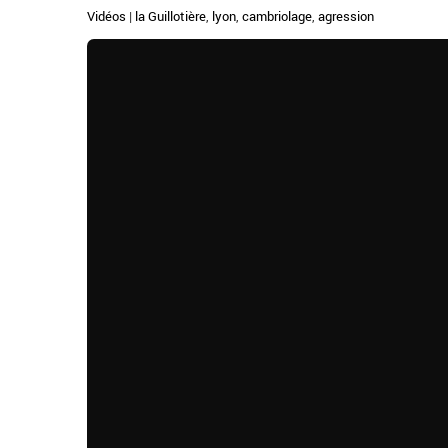
Vidéos
|
la Guillotière
,
lyon
,
cambriolage
,
agression