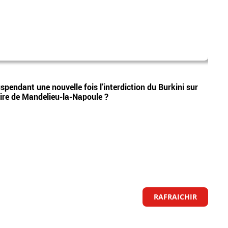
gabri
Vidéos
uspendant une nouvelle fois l’interdiction du Burkini sur
Gabri
aire de Mandelieu-la-Napoule ?
"ingé
RAFRAICHIR