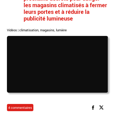
les magasins climatisés à fermer
leurs portes et à réduire la
publicité lumineuse
Vidéos
|
climatisation
,
magasins
,
lumière
4 commentaires