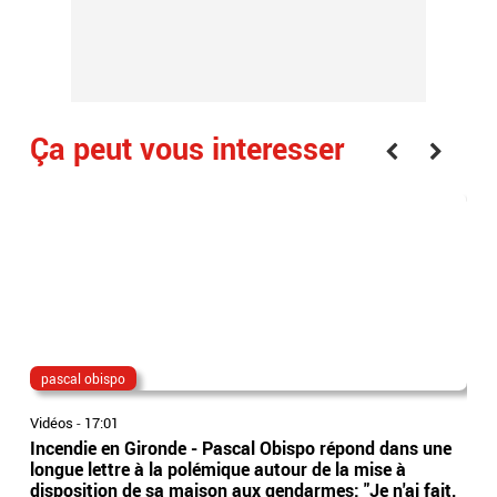
Ça peut vous interesser
pascal obispo
jus
Vidéos
-
17:01
Vidé
Incendie en Gironde - Pascal Obispo répond dans une
Mair
longue lettre à la polémique autour de la mise à
disc
disposition de sa maison aux gendarmes: "Je n'ai fait,
de 