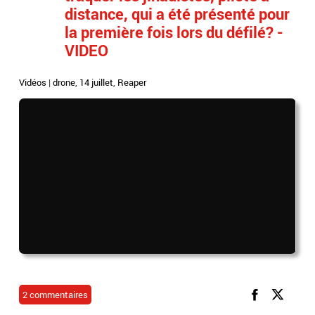
distance, qui a été présenté pour
la première fois lors du défilé? -
VIDEO
Vidéos
|
drone
,
14 juillet
,
Reaper
2 commentaires