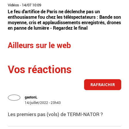
Vidéos
-
14/07 10:09
Vidé
Le feu d'artifice de Paris ne déclenche pas un
Le 
enthousiasme fou chez les téléspectateurs : Bande son
ann
moyenne, cris et applaudissements enregistrés, drones
n’a
en panne de lumière - Regardez le final
15 
Ailleurs sur le web
Vos réactions
RAFRAICHIR
gastonL
14/juillet/2022 - 23h43
Les premiers pas (vols) de TERMI-NATOR ?