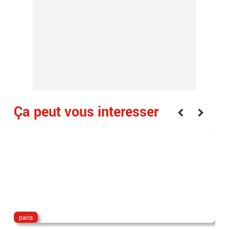
Ça peut vous interesser
paris
Be