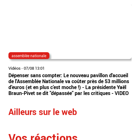
assemblée nationale
as
Vidéos
-
07/08 13:01
Vidé
Dépenser sans compter: Le nouveau pavillon d'accueil
L’As
de l'Assemblée Nationale va coûter près de 53 millions
d’u
d’euros (et en plus c’est moche !) - La présidente Yaël
ins
Braun-Pivet se dit "dépassée" par les critiques - VIDEO
int
Ailleurs sur le web
Vos réactions