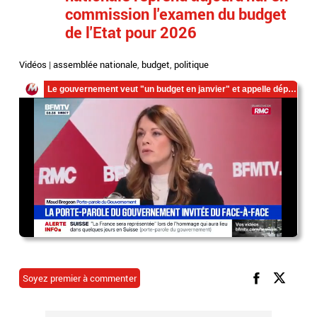
commission l'examen du budget
de l'Etat pour 2026
Vidéos
|
assemblée nationale
,
budget
,
politique
Soyez premier à commenter