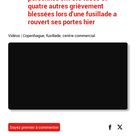
quatre autres grièvement
blessées lors d'une fusillade a
rouvert ses portes hier
Vidéos
|
Copenhague
,
fusillade
,
centre commercial
Soyez premier à commenter