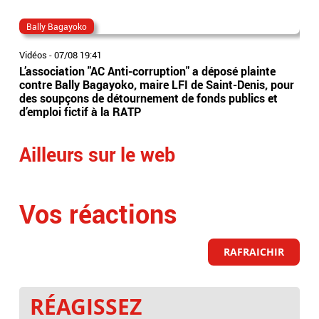
Bally Bagayoko
ma
Vidéos
-
07/08 19:41
Vidé
L’association "AC Anti-corruption" a déposé plainte
Le 
contre Bally Bagayoko, maire LFI de Saint-Denis, pour
Orb
des soupçons de détournement de fonds publics et
Ray
d’emploi fictif à la RATP
l'â
Ailleurs sur le web
Vos réactions
RAFRAICHIR
RÉAGISSEZ