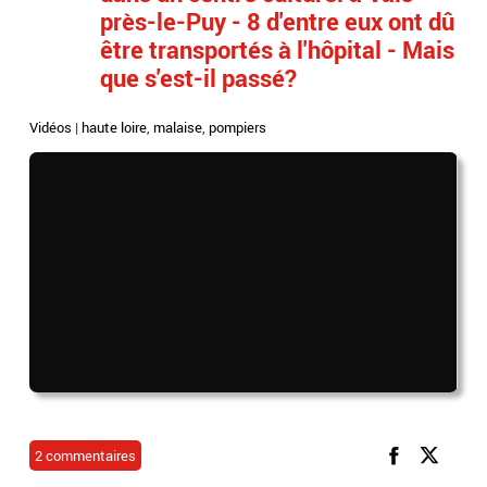
près-le-Puy - 8 d'entre eux ont dû
être transportés à l'hôpital - Mais
que s'est-il passé?
Vidéos
|
haute loire
,
malaise
,
pompiers
2 commentaires