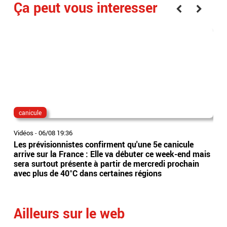
Ça peut vous interesser
canicule
dis
Vidéos
-
06/08 19:36
Vidé
Les prévisionnistes confirment qu'une 5e canicule
Eta
arrive sur la France : Elle va débuter ce week-end mais
l’Es
sera surtout présente à partir de mercredi prochain
app
avec plus de 40°C dans certaines régions
sai
Ailleurs sur le web