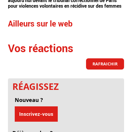
aujourd'hui devant le tribunal correctionnel de Paris
anti
pour violences volontaires en récidive sur des femmes
plus
Ailleurs sur le web
Vos réactions
RAFRAICHIR
RÉAGISSEZ
Nouveau ?
Inscrivez-vous