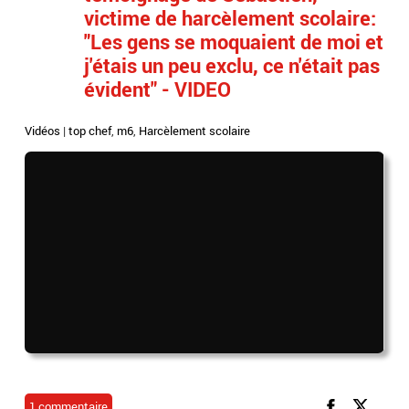
victime de harcèlement scolaire:
"Les gens se moquaient de moi et
j'étais un peu exclu, ce n'était pas
évident" - VIDEO
Vidéos
|
top chef
,
m6
,
Harcèlement scolaire
1 commentaire