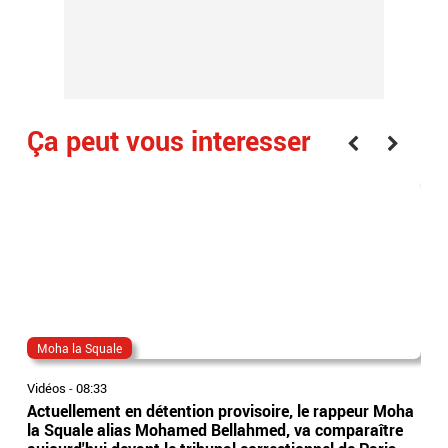
Ça peut vous interesser
Moha la Squale
Eri
Vidéos
-
08:33
Vidé
Actuellement en détention provisoire, le rappeur Moha
Le 
la Squale alias Mohamed Bellahmed, va comparaître
agre