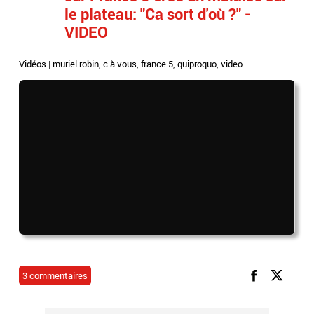
le plateau: "Ca sort d'où ?" -
VIDEO
Vidéos
|
muriel robin
,
c à vous
,
france 5
,
quiproquo
,
video
3 commentaires