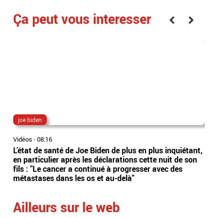
Ça peut vous interesser
joe biden
col
Vidéos
-
08:16
Vidé
L’état de santé de Joe Biden de plus en plus inquiétant,
Cat
en particulier après les déclarations cette nuit de son
Aus
fils : "Le cancer a continué à progresser avec des
s'e
métastases dans les os et au-delà"
Qat
Ailleurs sur le web