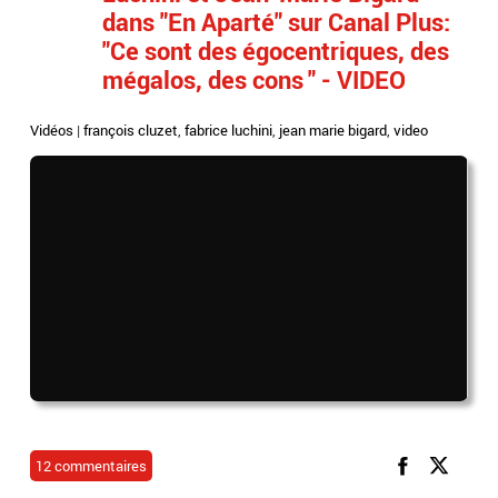
dans "En Aparté" sur Canal Plus:
"Ce sont des égocentriques, des
mégalos, des cons " - VIDEO
Vidéos
|
françois cluzet
,
fabrice luchini
,
jean marie bigard
,
video
12 commentaires