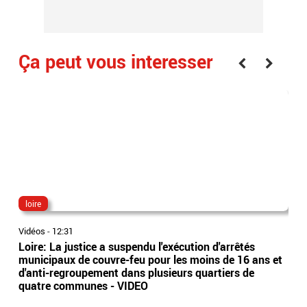
Ça peut vous interesser
loire
ma
Vidéos
-
12:31
Vidé
Loire: La justice a suspendu l'exécution d'arrêtés
Hau
municipaux de couvre-feu pour les moins de 16 ans et
Mar
d'anti-regroupement dans plusieurs quartiers de
son 
quatre communes - VIDEO
fum