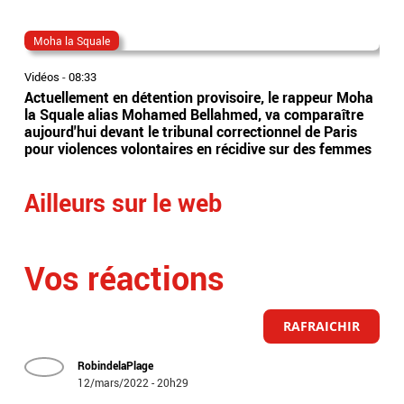
Moha la Squale
Eri
Vidéos
-
08:33
Vidé
Actuellement en détention provisoire, le rappeur Moha
Le 
la Squale alias Mohamed Bellahmed, va comparaître
agre
aujourd'hui devant le tribunal correctionnel de Paris
anti
pour violences volontaires en récidive sur des femmes
plus
Ailleurs sur le web
Vos réactions
RAFRAICHIR
RobindelaPlage
12/mars/2022 - 20h29