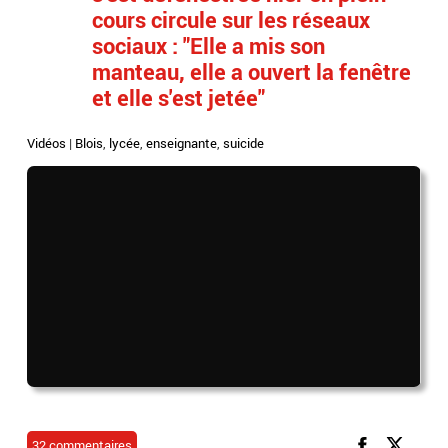
cours circule sur les réseaux
sociaux : "Elle a mis son
manteau, elle a ouvert la fenêtre
et elle s'est jetée"
Vidéos
|
Blois
,
lycée
,
enseignante
,
suicide
32 commentaires