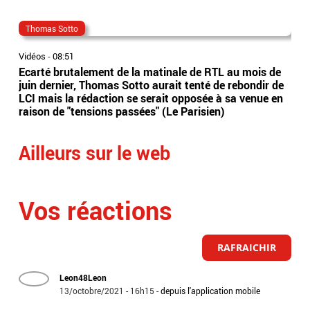
Thomas Sotto
joe
Vidéos
-
08:51
Vidé
Ecarté brutalement de la matinale de RTL au mois de
L’é
juin dernier, Thomas Sotto aurait tenté de rebondir de
en 
LCI mais la rédaction se serait opposée à sa venue en
fil
raison de "tensions passées" (Le Parisien)
mét
Ailleurs sur le web
Vos réactions
RAFRAICHIR
Leon48Leon
13/octobre/2021 - 16h15
-
depuis l'application mobile