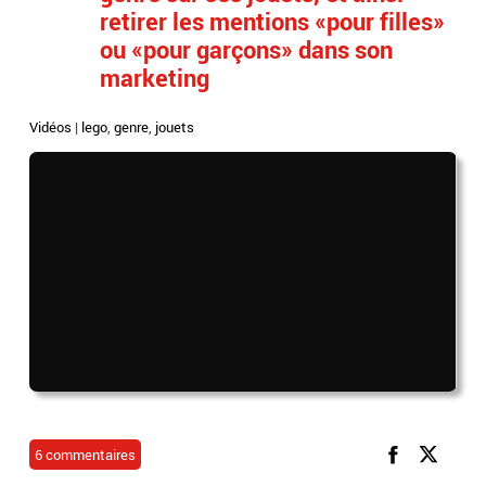
retirer les mentions «pour filles»
ou «pour garçons» dans son
marketing
Vidéos
|
lego
,
genre
,
jouets
6 commentaires