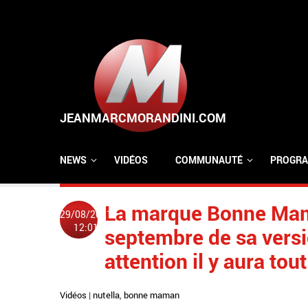
Aller au contenu principal
NEWS
VIDÉOS
COMMUNAUTÉ
PROGRA
La marque Bonne Mam
29/08/2021
12:01
septembre de sa versi
attention il y aura to
Vidéos
|
nutella
,
bonne maman