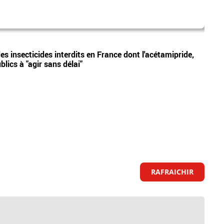
eric c
Vidéos
 insecticides interdits en France dont l'acétamipride,
Affai
blics à "agir sans délai"
grave
civile
RAFRAICHIR