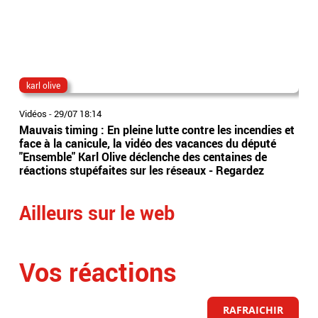
karl olive
un
Vidéos
-
29/07 18:14
Vidé
Mauvais timing : En pleine lutte contre les incendies et
Les
face à la canicule, la vidéo des vacances du député
d’ê
"Ensemble" Karl Olive déclenche des centaines de
l’U
réactions stupéfaites sur les réseaux - Regardez
his
Ailleurs sur le web
Vos réactions
RAFRAICHIR