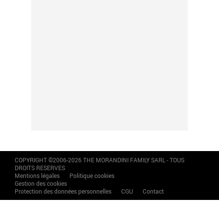
COPYRIGHT ©2006-2026 THE MORANDINI FAMILY SARL - TOUS
DROITS RESERVES
Mentions légales
Politique cookies
Gestion des cookies
Protection des données personnelles
CGU
Contact