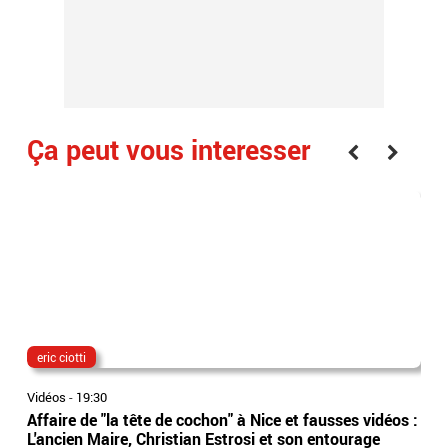
Ça peut vous interesser
eric ciotti
The
Vidéos
-
19:30
Vidé
Affaire de "la tête de cochon" à Nice et fausses vidéos :
"Th
L'ancien Maire, Christian Estrosi et son entourage
sur