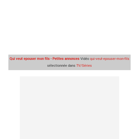
Qui veut epouser mon fils - Petites annonces
Vidéo
qui-veut-epouser-mon-fils
sélectionnée dans
TV/Séries