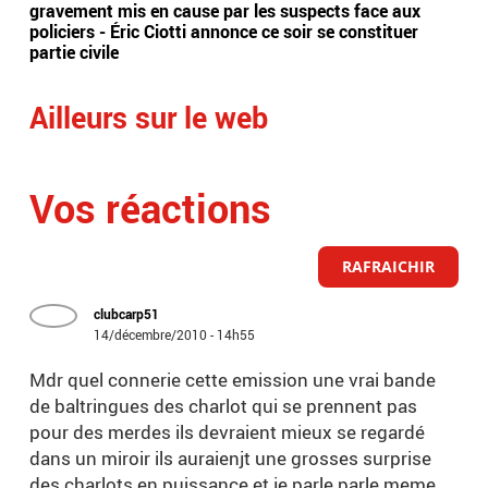
gravement mis en cause par les suspects face aux
ave
policiers - Éric Ciotti annonce ce soir se constituer
dan
partie civile
Ailleurs sur le web
Vos réactions
RAFRAICHIR
clubcarp51
14/décembre/2010 - 14h55
Mdr quel connerie cette emission une vrai bande
de baltringues des charlot qui se prennent pas
pour des merdes ils devraient mieux se regardé
dans un miroir ils auraienjt une grosses surprise
des charlots en puissance et je parle parle meme