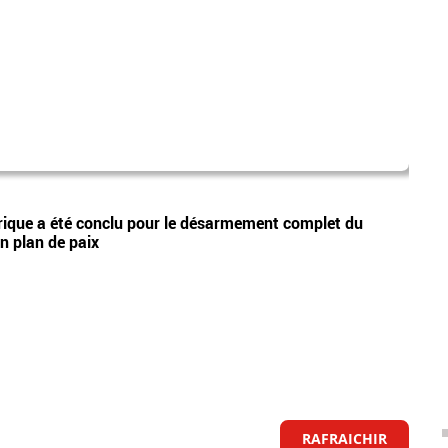
intell
Vidéos
rique a été conclu pour le désarmement complet du
A par
n plan de paix
devro
RAFRAICHIR