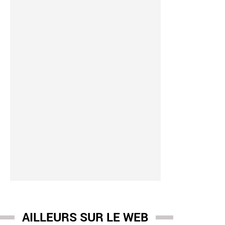
igence artificielle
-
01/08 15:01
tir de demain, au sein de l'Union européenne, de nombreux conten
nt être étiquetés, via des icônes ou des labels
AILLEURS SUR LE WEB