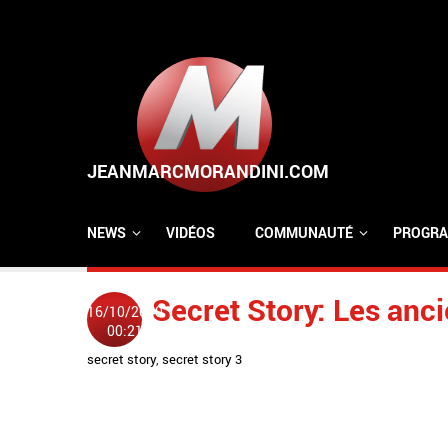
Aller au contenu principal
NEWS
VIDÉOS
COMMUNAUTÉ
PROGRA
Secret Story: Les anci
16/10/2010
00:21
secret story
,
secret story 3