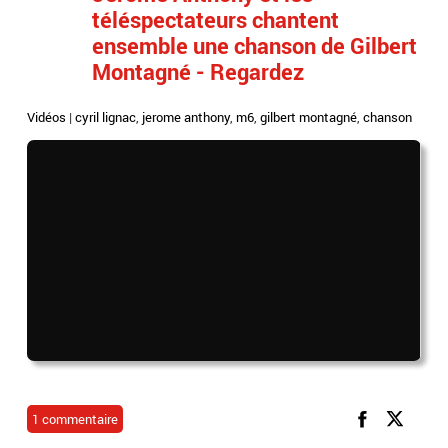
téléspectateurs chantent
ensemble une chanson de Gilbert
Montagné - Regardez
Vidéos
|
cyril lignac
,
jerome anthony
,
m6
,
gilbert montagné
,
chanson
1 commentaire