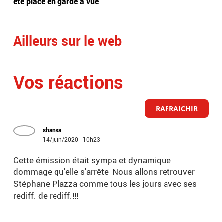
été placé en garde à vue
d'ê
Ailleurs sur le web
Vos réactions
RAFRAICHIR
shansa
14/juin/2020 - 10h23
Cette émission était sympa et dynamique
dommage qu'elle s'arrête Nous allons retrouver
Stéphane Plazza comme tous les jours avec ses
rediff. de rediff.!!!