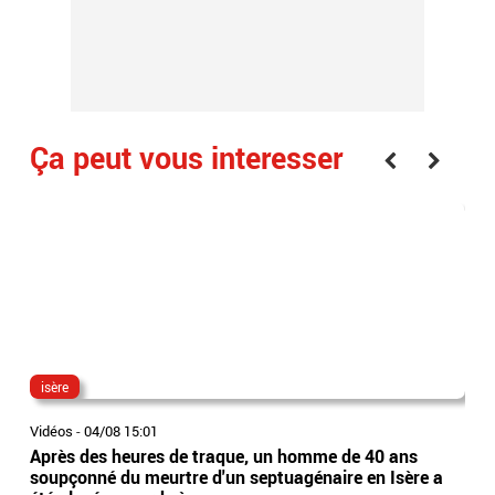
Ça peut vous interesser
isère
jea
Vidéos
-
04/08 15:01
Vidé
Après des heures de traque, un homme de 40 ans
Le 
soupçonné du meurtre d'un septuagénaire en Isère a
trib