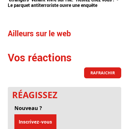
Le parquet antiterroriste ouvre une enquête
bor
lig
Ailleurs sur le web
Vos réactions
RAFRAICHIR
RÉAGISSEZ
Nouveau ?
Inscrivez-vous