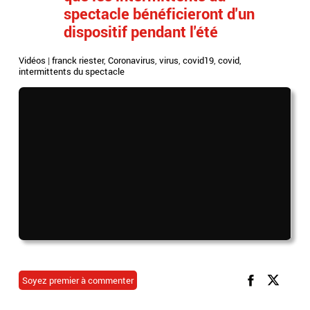
spectacle bénéficieront d'un
dispositif pendant l'été
Vidéos
|
franck riester
,
Coronavirus
,
virus
,
covid19
,
covid
,
intermittents du spectacle
Soyez premier à commenter