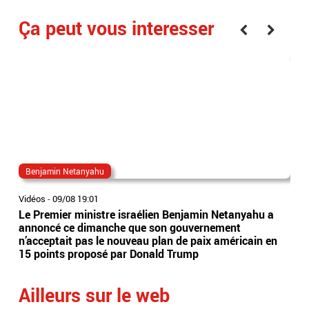
Ça peut vous interesser
Benjamin Netanyahu
acc
Vidéos
-
09/08 19:01
Vidé
Le Premier ministre israélien Benjamin Netanyahu a
Un 
annoncé ce dimanche que son gouvernement
ent
n’acceptait pas le nouveau plan de paix américain en
de 
15 points proposé par Donald Trump
l'i
Ailleurs sur le web