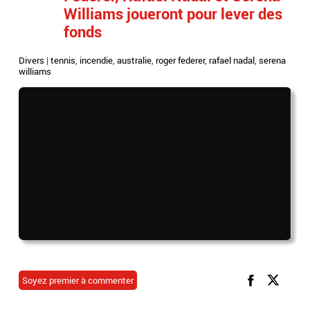
Williams joueront pour lever des
fonds
Divers
|
tennis
,
incendie
,
australie
,
roger federer
,
rafael nadal
,
serena
williams
Soyez premier à commenter