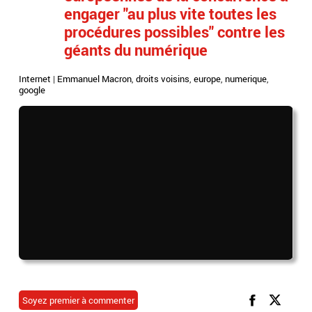
engager "au plus vite toutes les
procédures possibles" contre les
géants du numérique
Internet
|
Emmanuel Macron
,
droits voisins
,
europe
,
numerique
,
google
Soyez premier à commenter