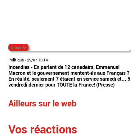
incendie
Em
Politique
-
29/07 10:14
Vidé
Incendies - En parlant de 12 canadairs, Emmanuel
Emm
Macron et le gouvernement mentent-ils aux Français ?
pré
En réalité, seulement 7 étaient en service samedi et... 5
con
vendredi dernier pour TOUTE la France! (Presse)
touj
Ailleurs sur le web
Vos réactions