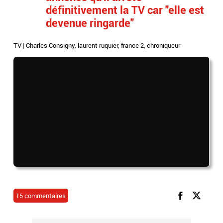
définitivement la TV car "elle est
devenue ringarde"
TV
|
Charles Consigny
,
laurent ruquier
,
france 2
,
chroniqueur
15 commentaires