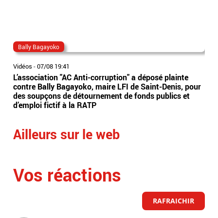
Bally Bagayoko
ma
Vidéos
-
07/08 19:41
Vidé
L’association "AC Anti-corruption" a déposé plainte
Le 
contre Bally Bagayoko, maire LFI de Saint-Denis, pour
Orb
des soupçons de détournement de fonds publics et
Ray
d’emploi fictif à la RATP
l'â
Ailleurs sur le web
Vos réactions
RAFRAICHIR