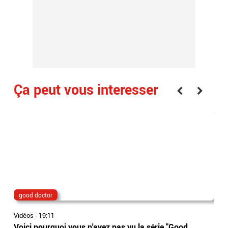
Ça peut vous interesser
good doctor
Lio
Vidéos
-
19:11
Vidé
Voici pourquoi vous n'avez pas vu la série "Good
Jor