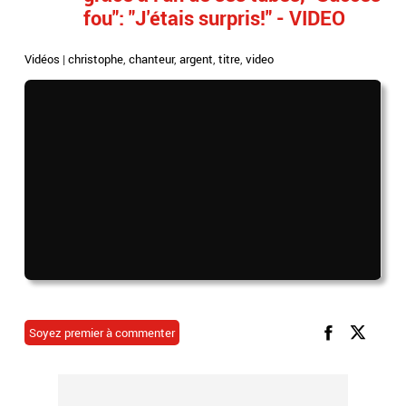
fou": "J'étais surpris!" - VIDEO
Vidéos
|
christophe
,
chanteur
,
argent
,
titre
,
video
Soyez premier à commenter