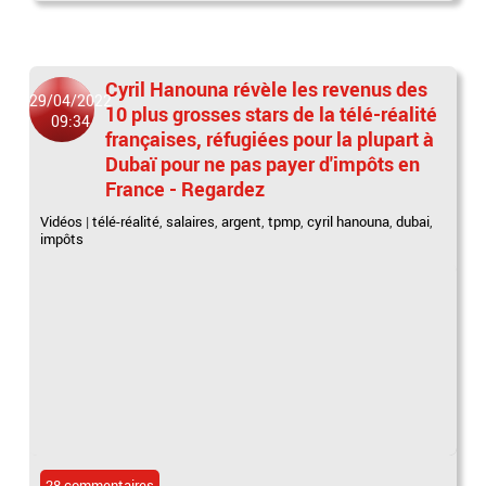
Cyril Hanouna révèle les revenus des
29/04/2022
10 plus grosses stars de la télé-réalité
09:34
françaises, réfugiées pour la plupart à
Dubaï pour ne pas payer d'impôts en
France - Regardez
Vidéos
|
télé-réalité
,
salaires
,
argent
,
tpmp
,
cyril hanouna
,
dubai
,
impôts
28 commentaires