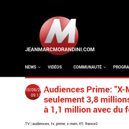
Aller au contenu principal
NEWS
VIDÉOS
COMMUNAUTÉ
PROGRA
Audiences Prime: "X-M
10/06/2019
09:13
seulement 3,8 millions
à 1,1 million avec du 
TV
|
audiences
,
tv
,
prime
,
x-men
,
tf1
,
france2