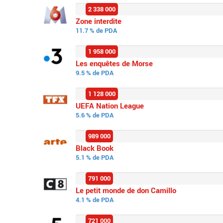
2 338 000
Zone interdite
11.7 % de PDA
1 958 000
Les enquêtes de Morse
9.5 % de PDA
1 128 000
UEFA Nation League
5.6 % de PDA
989 000
Black Book
5.1 % de PDA
791 000
Le petit monde de don Camillo
4.1 % de PDA
721 000