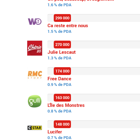
1.6 % de PDA
299 000
Ca reste entre nous
1.5 % de PDA
270 000
Julie Lescaut
1.3 % de PDA
174 000
Free Dance
0.9 % de PDA
163 000
L'Île des Monstres
0.8 % de PDA
148 000
Lucifer
0.7 % de PDA