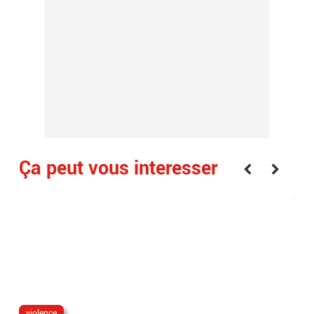
Ça peut vous interesser
violence
da