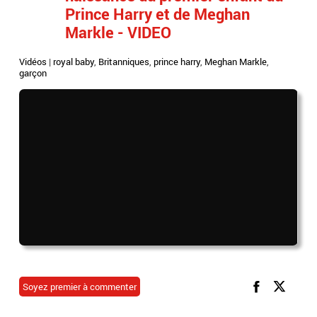
Prince Harry et de Meghan
Markle - VIDEO
Vidéos
|
royal baby
,
Britanniques
,
prince harry
,
Meghan Markle
,
garçon
Soyez premier à commenter