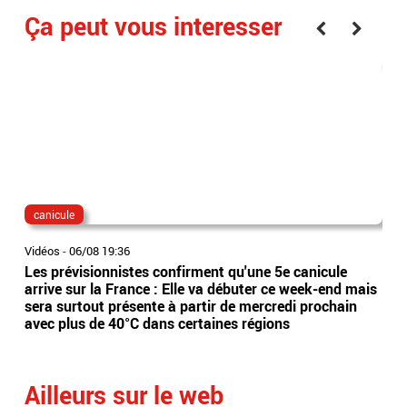
Ça peut vous interesser
canicule
dis
Vidéos
-
06/08 19:36
Vidé
Les prévisionnistes confirment qu'une 5e canicule
Eta
arrive sur la France : Elle va débuter ce week-end mais
l’Es
sera surtout présente à partir de mercredi prochain
app
avec plus de 40°C dans certaines régions
sai
Ailleurs sur le web