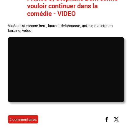
vouloir continuer dans la
comédie - VIDEO
Vidéos
|
stephane bern
,
laurent delahousse
,
acteur
,
meurtre en
lorraine
,
video
2 commentaires