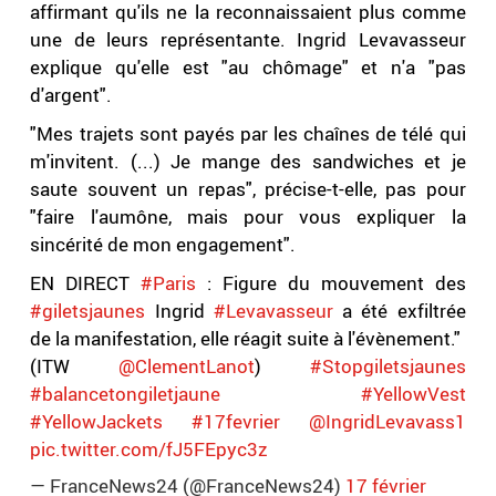
affirmant qu'ils ne la reconnaissaient plus comme
une de leurs représentante. Ingrid Levavasseur
explique qu'elle est "au chômage" et n'a "pas
d'argent".
"Mes trajets sont payés par les chaînes de télé qui
m'invitent. (...) Je mange des sandwiches et je
saute souvent un repas", précise-t-elle, pas pour
"faire l'aumône, mais pour vous expliquer la
sincérité de mon engagement".
EN DIRECT
#Paris
: Figure du mouvement des
#giletsjaunes
Ingrid
#Levavasseur
a été exfiltrée
de la manifestation, elle réagit suite à l'évènement."
(ITW
@ClementLanot
)
#Stopgiletsjaunes
#balancetongiletjaune
#YellowVest
#YellowJackets
#17fevrier
@IngridLevavass1
pic.twitter.com/fJ5FEpyc3z
— FranceNews24 (@FranceNews24)
17 février