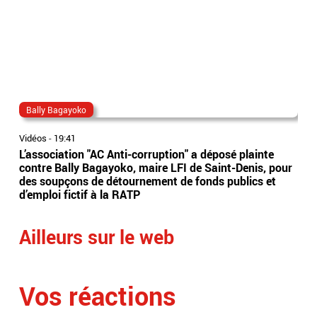
Bally Bagayoko
ma
Vidéos
-
19:41
Vidé
L’association "AC Anti-corruption" a déposé plainte
Le 
contre Bally Bagayoko, maire LFI de Saint-Denis, pour
Orb
des soupçons de détournement de fonds publics et
Ray
d’emploi fictif à la RATP
l'â
Ailleurs sur le web
Vos réactions