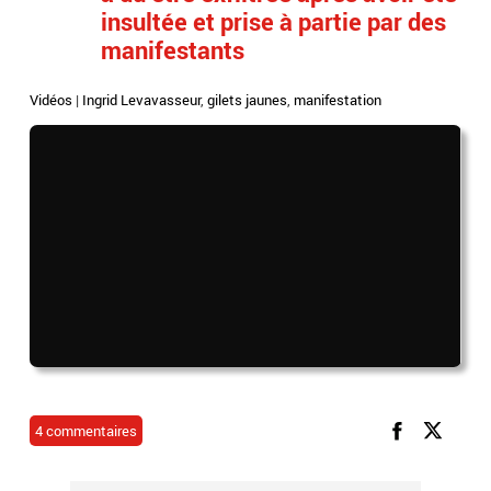
insultée et prise à partie par des
manifestants
Vidéos
|
Ingrid Levavasseur
,
gilets jaunes
,
manifestation
4 commentaires