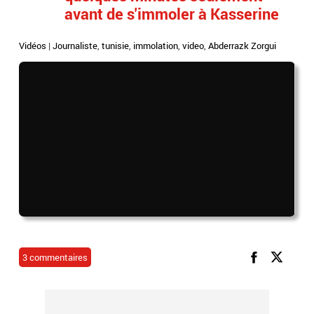
avant de s'immoler à Kasserine
Vidéos
|
Journaliste
,
tunisie
,
immolation
,
video
,
Abderrazk Zorgui
3 commentaires