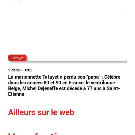
Tatayet
ra
Vidéos
-
10:03
Vidé
La marionnette Tatayet a perdu son "papa" : Célèbre
Le 
dans les années 80 et 90 en France, le ventriloque
Moh
Belge, Michel Dejeneffe est décédé à 77 ans à Saint-
foi
Etienne
sur
Ailleurs sur le web