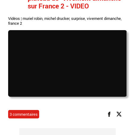
sur France 2 - VIDEO
Vidéos
|
muriel robin
,
michel drucker
,
surprise
,
vivement dimanche
,
france 2
3 commentaires