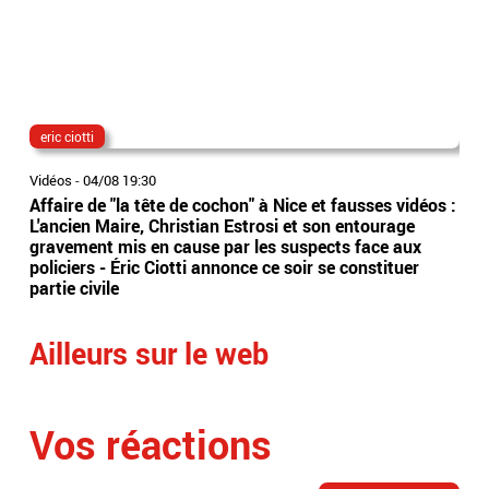
eric ciotti
The
Vidéos
-
04/08 19:30
Vidé
Affaire de "la tête de cochon" à Nice et fausses vidéos :
"Th
L'ancien Maire, Christian Estrosi et son entourage
sur
gravement mis en cause par les suspects face aux
ave
policiers - Éric Ciotti annonce ce soir se constituer
dan
partie civile
Ailleurs sur le web
Vos réactions