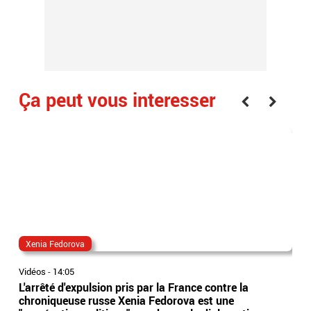
Ça peut vous interesser
Xenia Fedorova
al
Vidéos
-
14:05
Vidé
L'arrêté d'expulsion pris par la France contre la
All
chroniqueuse russe Xenia Fedorova est une
syn