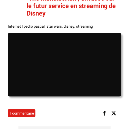
le futur service en streaming de
Disney
Internet
|
pedro pascal
,
star wars
,
disney
,
streaming
1 commentaire